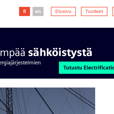
fi
en
Etusivu
Tuotteet