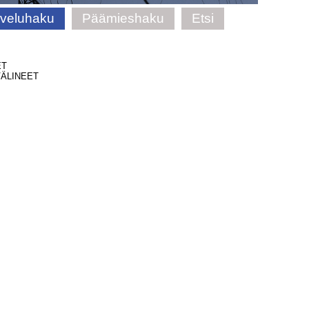
lveluhaku
Päämieshaku
Etsi
ET
ÄLINEET