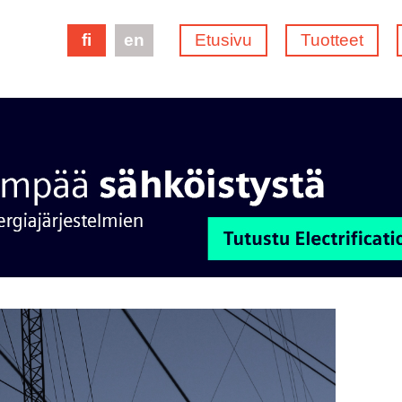
fi
en
Etusivu
Tuotteet