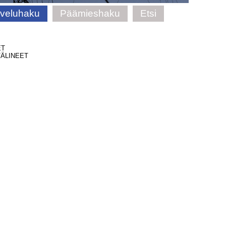
lveluhaku
Päämieshaku
Etsi
ET
ÄLINEET