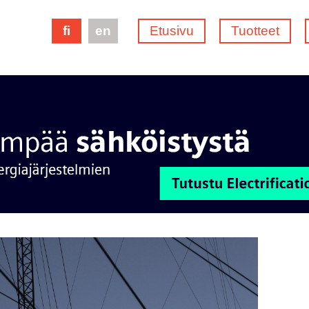
fi
en
Etusivu
Tuotteet