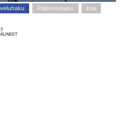
lveluhaku
Päämieshaku
Etsi
ET
ÄLINEET