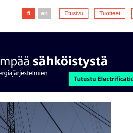
fi
en
Etusivu
Tuotteet