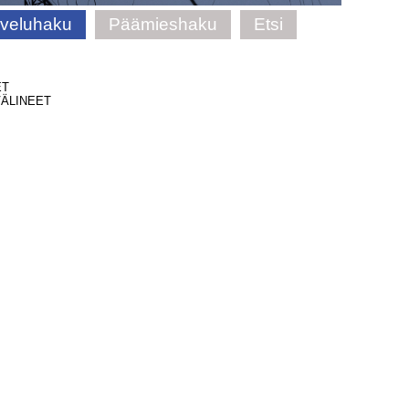
lveluhaku
Päämieshaku
Etsi
ET
ÄLINEET