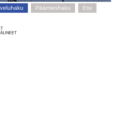
lveluhaku
Päämieshaku
Etsi
ET
ÄLINEET