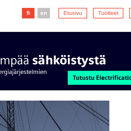
fi
en
Etusivu
Tuotteet