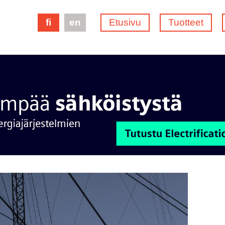
fi
en
Etusivu
Tuotteet