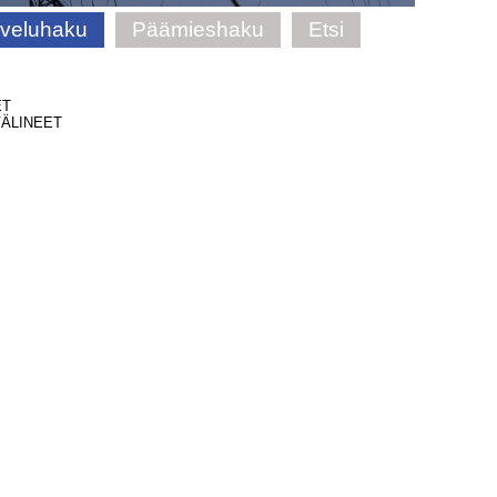
lveluhaku
Päämieshaku
Etsi
ET
ÄLINEET