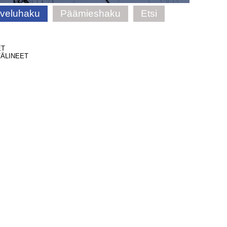
lveluhaku
Päämieshaku
Etsi
ET
ÄLINEET