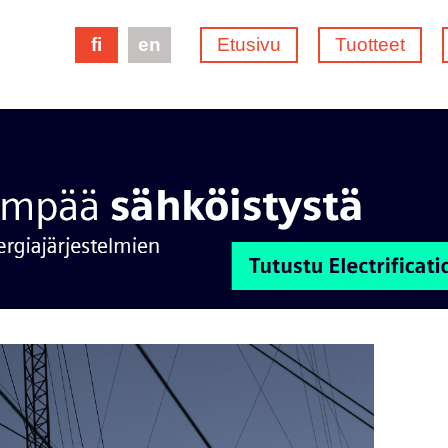
fi
en
Etusivu
Tuotteet