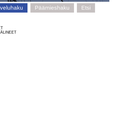
lveluhaku
Päämieshaku
Etsi
ET
ÄLINEET