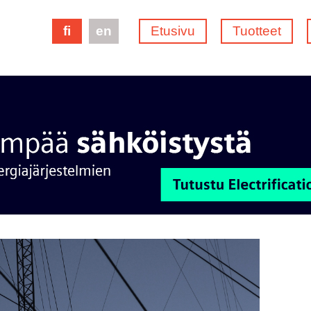
fi
en
Etusivu
Tuotteet