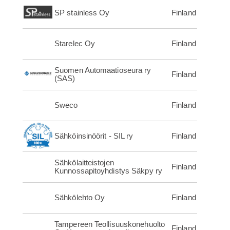
SP stainless Oy
Finland
Starelec Oy
Finland
Suomen Automaatioseura ry
Finland
(SAS)
Sweco
Finland
Sähköinsinöörit - SIL ry
Finland
Sähkölaitteistojen
Finland
Kunnossapitoyhdistys Säkpy ry
Sähkölehto Oy
Finland
Tampereen Teollisuuskonehuolto
Finland