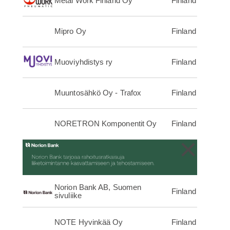
Metal Work Finland Oy
Finland
Mipro Oy
Finland
Muoviyhdistys ry
Finland
Muuntosähkö Oy - Trafox
Finland
NORETRON Komponentit Oy
Finland
×
Norion Bank AB, Suomen
Finland
sivuliike
NOTE Hyvinkää Oy
Finland