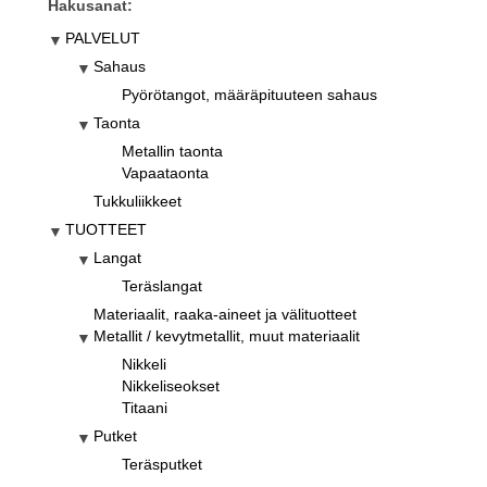
Hakusanat:
PALVELUT
Sahaus
Pyörötangot, määräpituuteen sahaus
Taonta
Metallin taonta
Vapaataonta
Tukkuliikkeet
TUOTTEET
Langat
Teräslangat
Materiaalit, raaka-aineet ja välituotteet
Metallit / kevytmetallit, muut materiaalit
Nikkeli
Nikkeliseokset
Titaani
Putket
Teräsputket