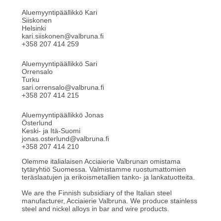
Aluemyyntipäällikkö Kari
Siiskonen
Helsinki
kari.siiskonen@valbruna.fi
+358 207 414 259
Aluemyyntipäällikkö Sari
Orrensalo
Turku
sari.orrensalo@valbruna.fi
+358 207 414 215
Aluemyyntipäällikkö Jonas
Österlund
Keski- ja Itä-Suomi
jonas.osterlund@valbruna.fi
+358 207 414 210
Olemme italialaisen Acciaierie Valbrunan omistama
tytäryhtiö Suomessa. Valmistamme ruostumattomien
teräslaatujen ja erikoismetallien tanko- ja lankatuotteita.
We are the Finnish subsidiary of the Italian steel
manufacturer, Acciaierie Valbruna. We produce stainless
steel and nickel alloys in bar and wire products.