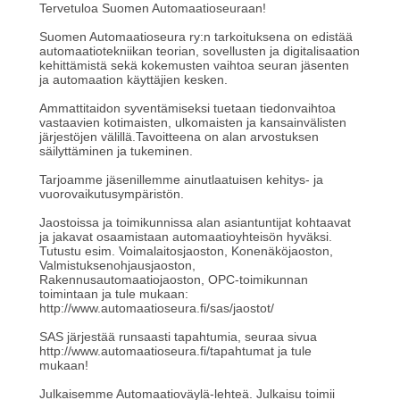
Tervetuloa Suomen Automaatioseuraan!
Suomen Automaatioseura ry:n tarkoituksena on edistää
automaatiotekniikan teorian, sovellusten ja digitalisaation
kehittämistä sekä kokemusten vaihtoa seuran jäsenten
ja automaation käyttäjien kesken.
Ammattitaidon syventämiseksi tuetaan tiedonvaihtoa
vastaavien kotimaisten, ulkomaisten ja kansainvälisten
järjestöjen välillä.Tavoitteena on alan arvostuksen
säilyttäminen ja tukeminen.
Tarjoamme jäsenillemme ainutlaatuisen kehitys- ja
vuorovaikutusympäristön.
Jaostoissa ja toimikunnissa alan asiantuntijat kohtaavat
ja jakavat osaamistaan automaatioyhteisön hyväksi.
Tutustu esim. Voimalaitosjaoston, Konenäköjaoston,
Valmistuksenohjausjaoston,
Rakennusautomaatiojaoston, OPC-toimikunnan
toimintaan ja tule mukaan:
http://www.automaatioseura.fi/sas/jaostot/
SAS järjestää runsaasti tapahtumia, seuraa sivua
http://www.automaatioseura.fi/tapahtumat ja tule
mukaan!
Julkaisemme Automaatioväylä-lehteä. Julkaisu toimii