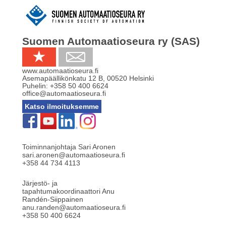
Suomen Automaatioseura ry (SAS)
www.automaatioseura.fi
Asemapäällikönkatu 12 B
,
00520
Helsinki
Puhelin:
+358 50 400 6624
office@automaatioseura.fi
Katso ilmoituksemme
Toiminnanjohtaja Sari Aronen
sari.aronen@automaatioseura.fi
+358 44 734 4113
Järjestö- ja
tapahtumakoordinaattori Anu
Randén-Siippainen
anu.randen@automaatioseura.fi
+358 50 400 6624