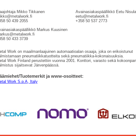
aajohtaja Mikko Tikkanen
Avainasiakaspäällikkö Eetu Nisul
ikko@metalwork.fi
eetu@metalwork.fi
358 50 439 2055
+358 50 537 2773
vainasiakaspäällikkö Markus Kuusinen
arkus@metalwork.fi
358 50 433 3739
tal Work on maailmanlaajuinen automaatioalan osaaja, joka on erikoistunut
almistamaan pneumatiikkatuotteita sekä pneumatiikka-kokonaisuuksia.
tal Work Finland perustettiin vuonna 2001. Konttori, varasto sekä kokoonpa
lmistus sijaitsevat Järvenpäässä.
äämiehet/Tuotemerkit ja www-osoitteet:
tal Work S.p.A, Italy