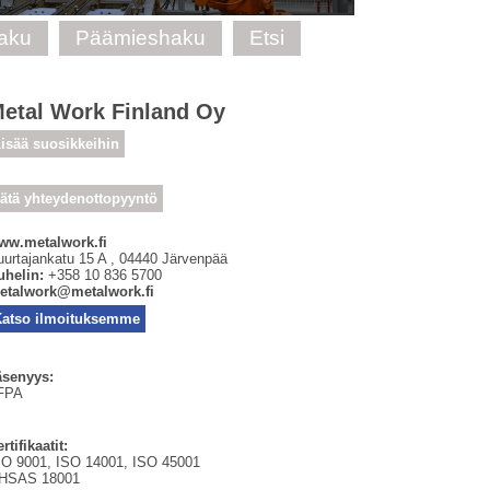
haku
Päämieshaku
Etsi
etal Work Finland Oy
isää suosikkeihin
ätä yhteydenottopyyntö
ww.metalwork.fi
uurtajankatu 15 A
,
04440
Järvenpää
uhelin:
+358 10 836 5700
etalwork@metalwork.fi
Katso ilmoituksemme
äsenyys:
FPA
rtifikaatit:
SO 9001, ISO 14001, ISO 45001
HSAS 18001