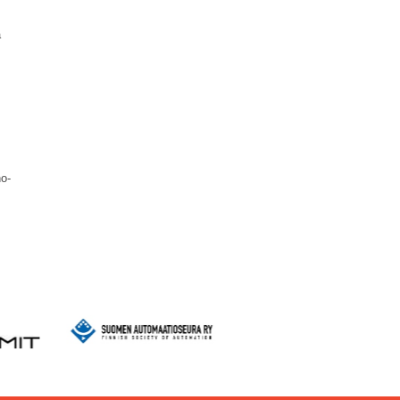
a
no-