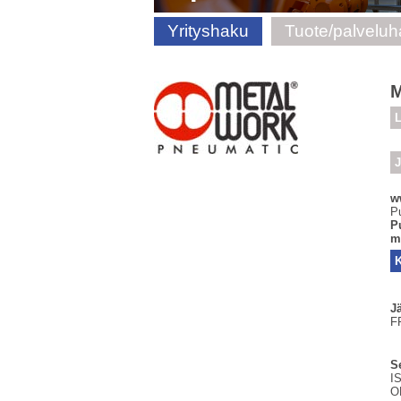
Yrityshaku
Tuote/palvelu
M
L
J
w
P
P
m
J
F
Se
I
O