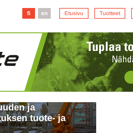
fi
en
Etusivu
Tuotteet
uuden ja
uksen tuote- ja