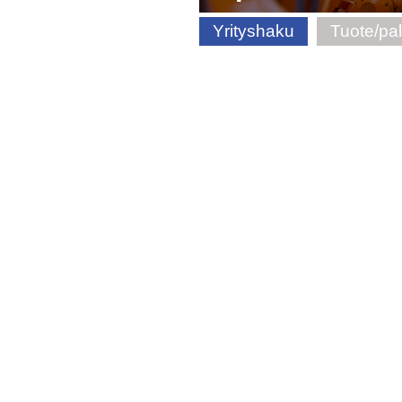
Yrityshaku
Tuote/pa