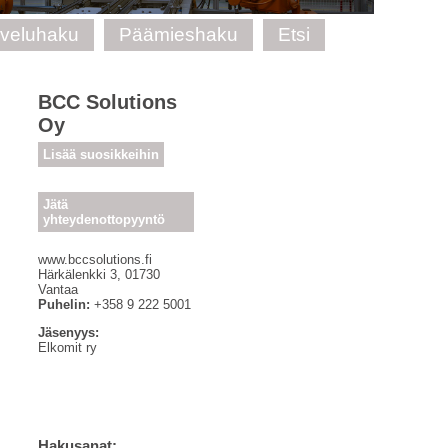
lveluhaku
Päämieshaku
Etsi
BCC Solutions
Oy
Lisää suosikkeihin
Jätä
yhteydenottopyyntö
www.bccsolutions.fi
Härkälenkki 3
,
01730
Vantaa
Puhelin:
+358 9 222 5001
Jäsenyys:
Elkomit ry
Hakusanat: