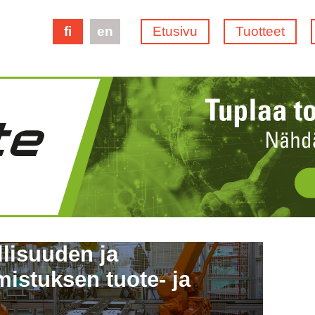
fi
en
Etusivu
Tuotteet
llisuuden ja
istuksen tuote- ja