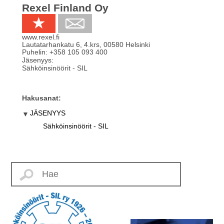
Rexel Finland Oy
www.rexel.fi
Lautatarhankatu 6, 4.krs
,
00580
Helsinki
Puhelin:
+358 105 093 400
Jäsenyys:
Sähköinsinöörit - SIL
Hakusanat:
JÄSENYYS
Sähköinsinöörit - SIL