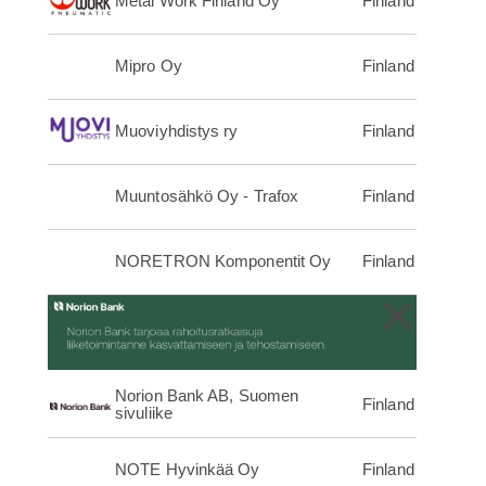
Metal Work Finland Oy
Finland
Mipro Oy
Finland
Muoviyhdistys ry
Finland
Muuntosähkö Oy - Trafox
Finland
NORETRON Komponentit Oy
Finland
×
Norion Bank AB, Suomen
Finland
sivuliike
NOTE Hyvinkää Oy
Finland