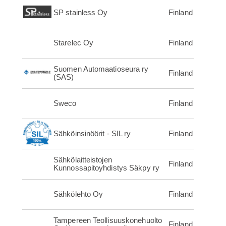
SP stainless Oy
Finland
Starelec Oy
Finland
Suomen Automaatioseura ry
Finland
(SAS)
Sweco
Finland
Sähköinsinöörit - SIL ry
Finland
Sähkölaitteistojen
Finland
Kunnossapitoyhdistys Säkpy ry
Sähkölehto Oy
Finland
Tampereen Teollisuuskonehuolto
Finland