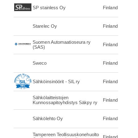
SP stainless Oy
Finland
Starelec Oy
Finland
Suomen Automaatioseura ry
Finland
(SAS)
Sweco
Finland
Sähköinsinöörit - SIL ry
Finland
Sähkölaitteistojen
Finland
Kunnossapitoyhdistys Säkpy ry
Sähkölehto Oy
Finland
Tampereen Teollisuuskonehuolto
Finland