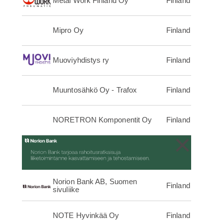
Metal Work Finland Oy
Finland
Mipro Oy
Finland
Muoviyhdistys ry
Finland
Muuntosähkö Oy - Trafox
Finland
NORETRON Komponentit Oy
Finland
×
Norion Bank AB, Suomen
Finland
sivuliike
NOTE Hyvinkää Oy
Finland