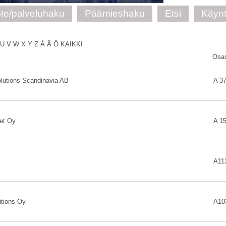
te/palveluhaku
Päämieshaku
Etsi
Käynt
U
V
W
X
Y
Z
Å
Ä
Ö
KAIKKI
Osa
olutions Scandinavia AB
A 3
et Oy
A 1
A11
utions Oy
A10