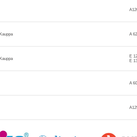
A12
 Kauppa
A 6
E 1
 Kauppa
E 1
A 6
A12