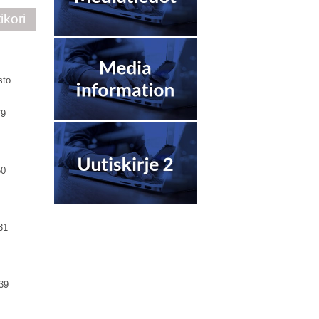
ikori
sto
79
50
31
39