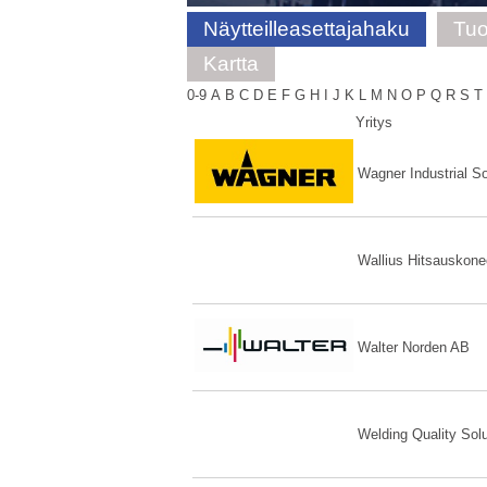
Näytteilleasettajahaku
Tuo
Kartta
0-9
A
B
C
D
E
F
G
H
I
J
K
L
M
N
O
P
Q
R
S
T
Yritys
Wagner Industrial S
Wallius Hitsauskone
Walter Norden AB
Welding Quality Sol