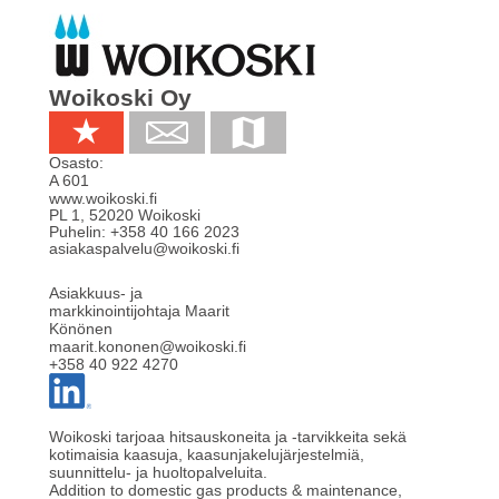
Woikoski Oy
Osasto:
A 601
www.woikoski.fi
PL 1
,
52020
Woikoski
Puhelin:
+358 40 166 2023
asiakaspalvelu@woikoski.fi
Asiakkuus- ja
markkinointijohtaja Maarit
Könönen
maarit.kononen@woikoski.fi
+358 40 922 4270
Woikoski tarjoaa hitsauskoneita ja -tarvikkeita sekä
kotimaisia kaasuja, kaasunjakelujärjestelmiä,
suunnittelu- ja huoltopalveluita.
Addition to domestic gas products & maintenance,