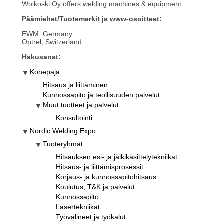
Woikoski Oy offers welding machines & equipment.
Päämiehet/Tuotemerkit ja www-osoitteet:
EWM, Germany
Optrel, Switzerland
Hakusanat:
Konepaja
Hitsaus ja liittäminen
Kunnossapito ja teollisuuden palvelut
Muut tuotteet ja palvelut
Konsultointi
Nordic Welding Expo
Tuoteryhmät
Hitsauksen esi- ja jälkikäsittelytekniikat
Hitsaus- ja liittämisprosessit
Korjaus- ja kunnossapitohitsaus
Koulutus, T&K ja palvelut
Kunnossapito
Lasertekniikat
Työvälineet ja työkalut