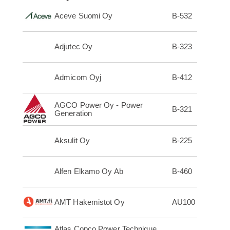
Aceve Suomi Oy
B-532
Adjutec Oy
B-323
Admicom Oyj
B-412
AGCO Power Oy - Power
B-321
Generation
Aksulit Oy
B-225
Alfen Elkamo Oy Ab
B-460
AMT Hakemistot Oy
AU100
Atlas Copco Power Technique