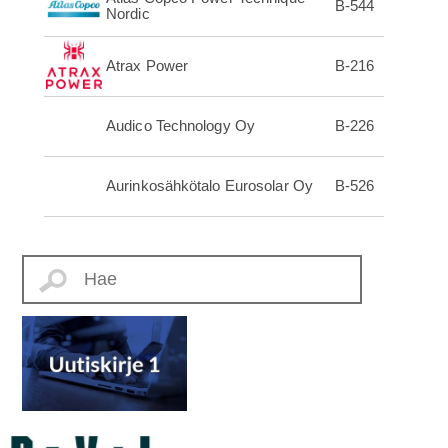
B-544
Nordic
Atrax Power
B-216
Audico Technology Oy
B-226
Aurinkosähkötalo Eurosolar Oy
B-526