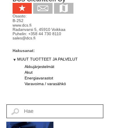
Osasto:
B-252
www.dcs.fi
Radanvarsi 5
,
45910
Voikkaa
Puhelin:
+358 44 730 8110
sales@dcs.fi
Hakusanat:
MUUT TUOTTEET JA PALVELUT
Akkujärjestelmät
Akut
Energiavarastot
Varavoima / varasähkö