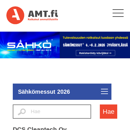
Sähkömessut 2026
Hae
DCS Cleantech Oy