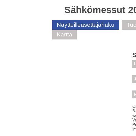
Sähkömessut 2
Näytteilleasettajahaku
Tuo
Kartta
S
L
J
N
O
B
w
V
P
i