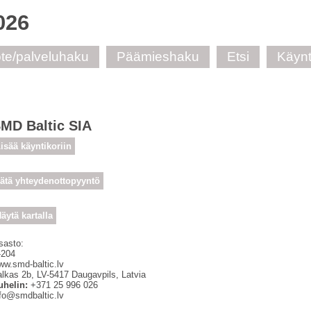
026
te/palveluhaku
Päämieshaku
Etsi
Käynt
MD Baltic SIA
isää käyntikoriin
ätä yhteydenottopyyntö
äytä kartalla
sasto:
-204
ww.smd-baltic.lv
alkas 2b
,
LV-5417
Daugavpils, Latvia
uhelin:
+371 25 996 026
nfo@smdbaltic.lv