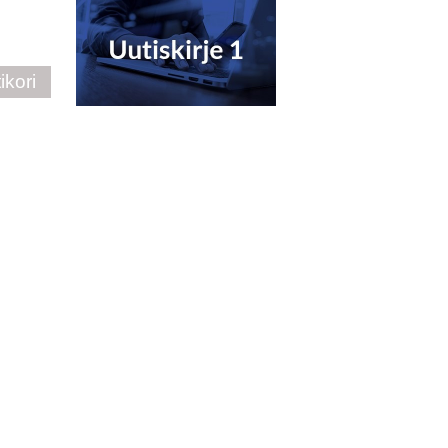
ikori