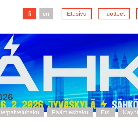
fi
en
Etusivu
Tuotteet
026
te/palveluhaku
Päämieshaku
Etsi
Käynt