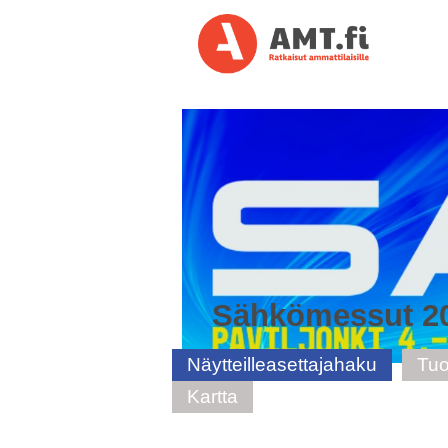
Sähkömessut 2
Näytteilleasettajahaku
Tuo
Kartta