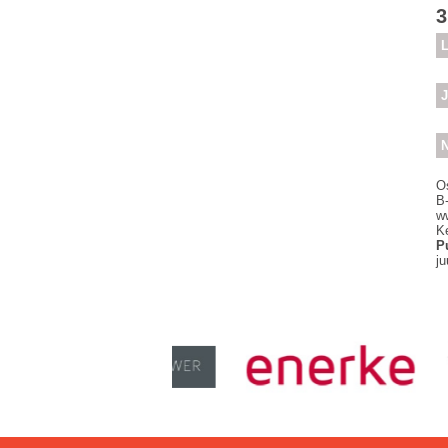
3
L
J
N
O
B
ww
K
P
ju