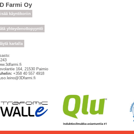
D Farmi Oy
isää käyntikoriin
ätä yhteydenottopyyntö
äytä kartalla
sasto:
-243
w.3dfarmi.fi
evolantie 164
,
21530
Paimio
uhelin:
+358 40 557 4918
uso.leino@3Dfarmi.fi