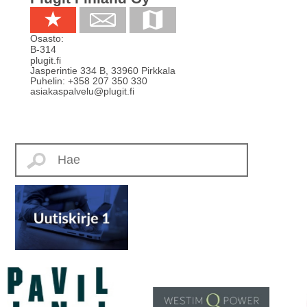
Osasto:
B-314
plugit.fi
Jasperintie 334 B
,
33960
Pirkkala
Puhelin:
+358 207 350 330
asiakaspalvelu@plugit.fi