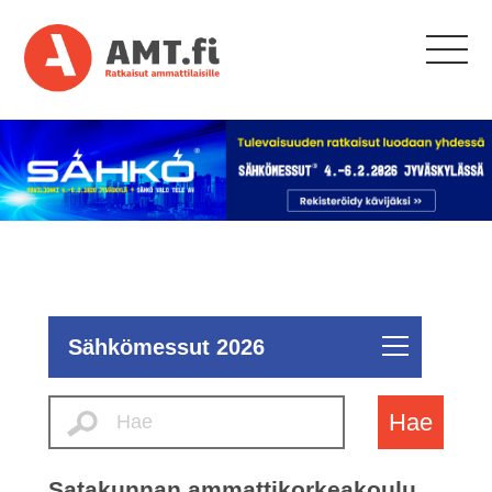
Sähkömessut 2026
Hae
Satakunnan ammattikorkeakoulu