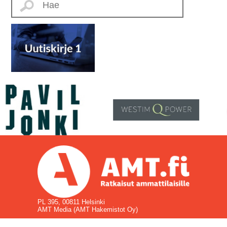
PL 395, 00811 Helsinki
AMT Media (AMT Hakemistot Oy)