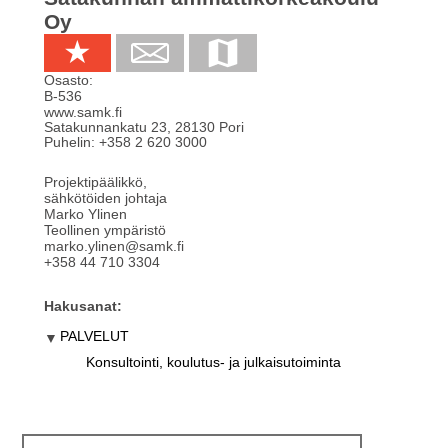
Oy
Osasto:
B-536
www.samk.fi
Satakunnankatu 23
,
28130
Pori
Puhelin:
+358 2 620 3000
Projektipäälikkö,
sähkötöiden johtaja
Marko Ylinen
Teollinen ympäristö
marko.ylinen@samk.fi
+358 44 710 3304
Hakusanat:
PALVELUT
Konsultointi, koulutus- ja julkaisutoiminta