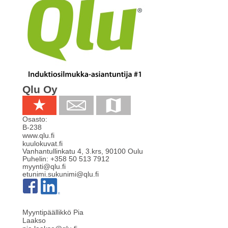
Qlu Oy
Osasto:
B-238
www.qlu.fi
kuulokuvat.fi
Vanhantullinkatu 4, 3.krs
,
90100
Oulu
Puhelin:
+358 50 513 7912
myynti@qlu.fi
etunimi.sukunimi@qlu.fi
Myyntipäällikkö Pia
Laakso