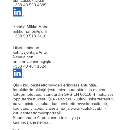
pia.laakso@qlu.fi
+358 40 550 4885
Yrittäjä Mikko Haho
mikko.haho@qlu.fi
+358 50 518 3410
Liiketoiminnan
kehitysjohtaja Antti
Nevalainen
antti.nevalainen@qlu.fi
+358 40 484 1624
Qlu - kuuloesteettömyyden erikoisasiantuntija.
Induktiosilmukkajärjestelmien suunnittelu ja avaimet-
käteen toteutus, standardin SFS-EN 60118-4 mukaiset
lopputarkastukset, Qlu-kartoitus, kuuluvuuskarttataulut,
palvelupistesilmukat, kuuloesteettömyyskonsultointi,
koulutus, ylläpito, vianetsintä ja www.kuulokuvat.fi -
kuuloesteettömyysportaali.
Soundshape AI pohjainen tekstitys ja
käännösjärjestelmä..