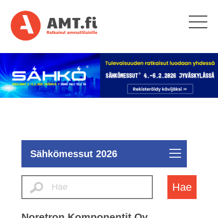
Sähkömessut 2026
Hae
Noretron Komponentit Oy