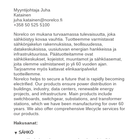
Myyntijohtaja Juha
Katainen
juha.katainen@norelco.fi
+358 50 525 5100
Norelco on mukana turvaamassa tulevaisuutta, joka
sähköistyy kovaa vauhtia. Tuotteemme varmistavat
sähkönjakelun rakennuksissa, teollisuudessa,
datakeskuksissa, uusiutuvan energian hankkeissa ja
infrastruktuurissa. Päätuotteitamme ovat
sähkökeskukset, kojeistot, muuntamot ja sähköasemat,
joita olemme valmistaneet jo yli 60 vuoden ajan.
Tarjoamme myös kattavat elinkaaripalvelut
tuotteillemme.
Norelco helps to secure a future that is rapidly becoming
electrified. Our products ensure power distribution in
buildings, industry, data centers, renewable energy
projects, and infrastructure. Main products include
switchboards, switchgear, substations, and transformer
stations, which we have been manufacturing for over 60
years. We also offer comprehensive lifecycle services for
our products.
Hakusanat:
SÄHKÖ