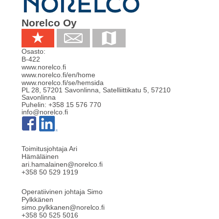
Norelco Oy
Osasto:
B-422
www.norelco.fi
www.norelco.fi/en/home
www.norelco.fi/se/hemsida
PL 28, 57201 Savonlinna, Satelliittikatu 5
,
57210
Savonlinna
Puhelin:
+358 15 576 770
info@norelco.fi
Toimitusjohtaja Ari
Hämäläinen
ari.hamalainen@norelco.fi
+358 50 529 1919
Operatiivinen johtaja Simo
Pylkkänen
simo.pylkkanen@norelco.fi
+358 50 525 5016