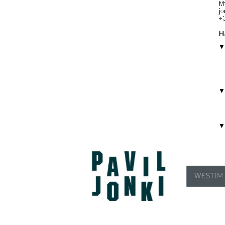
M
j
+
H