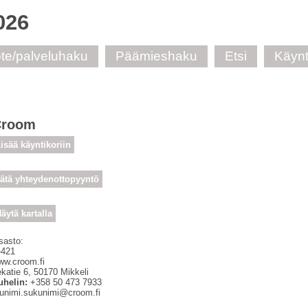
026
te/palveluhaku
Päämieshaku
Etsi
Käynt
Croom
isää käyntikoriin
ätä yhteydenottopyyntö
äytä kartalla
sasto:
-421
ww.croom.fi
katie 6
,
50170
Mikkeli
uhelin:
+358 50 473 7933
tunimi.sukunimi@croom.fi