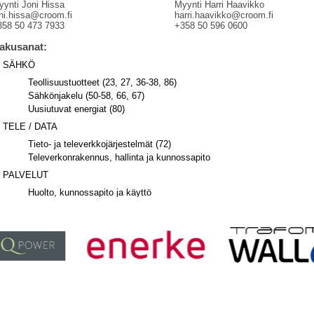
yynti Joni Hissa
Myynti Harri Haavikko
oni.hissa@croom.fi
harri.haavikko@croom.fi
358 50 473 7933
+358 50 596 0600
akusanat:
SÄHKÖ
Teollisuustuotteet (23, 27, 36-38, 86)
Sähkönjakelu (50-58, 66, 67)
Uusiutuvat energiat (80)
TELE / DATA
Tieto- ja televerkkojärjestelmät (72)
Televerkonrakennus, hallinta ja kunnossapito
PALVELUT
Huolto, kunnossapito ja käyttö
Suunnittelu