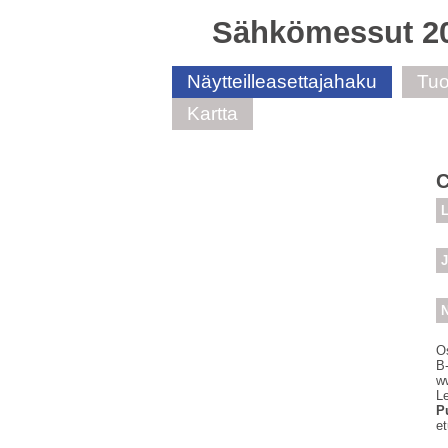
Sähkömessut 2
Näytteilleasettajahaku
Tuo
Kartta
L
J
N
O
B
w
Le
P
e