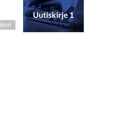
ikori