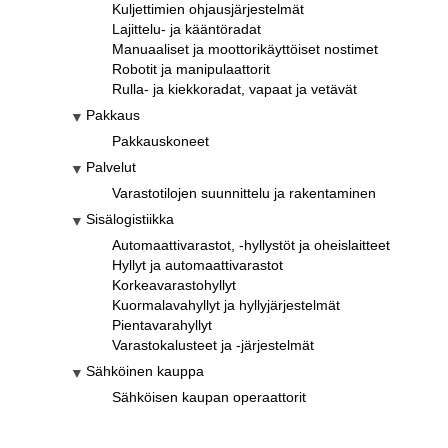
Kuljettimien ohjausjärjestelmät
Lajittelu- ja kääntöradat
Manuaaliset ja moottorikäyttöiset nostimet
Robotit ja manipulaattorit
Rulla- ja kiekkoradat, vapaat ja vetävät
Pakkaus
Pakkauskoneet
Palvelut
Varastotilojen suunnittelu ja rakentaminen
Sisälogistiikka
Automaattivarastot, -hyllystöt ja oheislaitteet
Hyllyt ja automaattivarastot
Korkeavarastohyllyt
Kuormalavahyllyt ja hyllyjärjestelmät
Pientavarahyllyt
Varastokalusteet ja -järjestelmät
Sähköinen kauppa
Sähköisen kaupan operaattorit