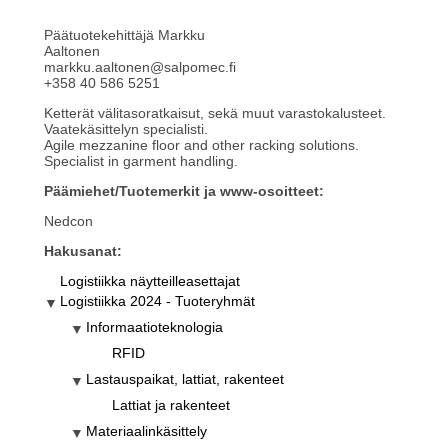
Päätuotekehittäjä Markku
Aaltonen
markku.aaltonen@salpomec.fi
+358 40 586 5251
Ketterät välitasoratkaisut, sekä muut varastokalusteet.
Vaatekäsittelyn specialisti.
Agile mezzanine floor and other racking solutions.
Specialist in garment handling.
Päämiehet/Tuotemerkit ja www-osoitteet:
Nedcon
Hakusanat:
Logistiikka näytteilleasettajat
Logistiikka 2024 - Tuoteryhmät
Informaatioteknologia
RFID
Lastauspaikat, lattiat, rakenteet
Lattiat ja rakenteet
Materiaalinkäsittely