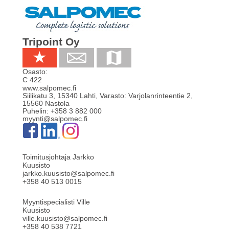
Tripoint Oy
Osasto:
C 422
www.salpomec.fi
Siilikatu 3, 15340 Lahti, Varasto: Varjolanrinteentie 2
,
15560
Nastola
Puhelin:
+358 3 882 000
myynti@salpomec.fi
Toimitusjohtaja Jarkko
Kuusisto
jarkko.kuusisto@salpomec.fi
+358 40 513 0015
Myyntispecialisti Ville
Kuusisto
ville.kuusisto@salpomec.fi
+358 40 538 7721