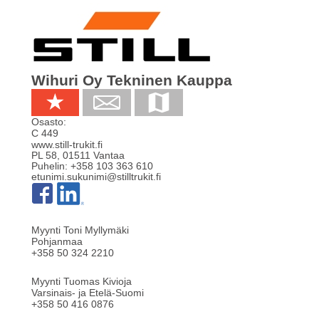
Wihuri Oy Tekninen Kauppa
Osasto:
C 449
www.still-trukit.fi
PL 58
,
01511
Vantaa
Puhelin:
+358 103 363 610
etunimi.sukunimi@stilltrukit.fi
Myynti Toni Myllymäki
Pohjanmaa
+358 50 324 2210
Myynti Tuomas Kivioja
Varsinais- ja Etelä-Suomi
+358 50 416 0876