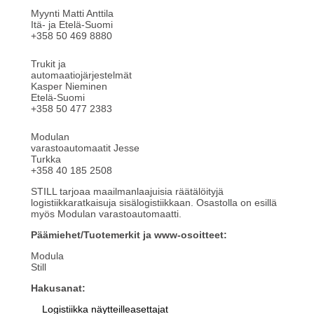
Myynti Matti Anttila
Itä- ja Etelä-Suomi
+358 50 469 8880
Trukit ja
automaatiojärjestelmät
Kasper Nieminen
Etelä-Suomi
+358 50 477 2383
Modulan
varastoautomaatit Jesse
Turkka
+358 40 185 2508
STILL tarjoaa maailmanlaajuisia räätälöityjä
logistiikkaratkaisuja sisälogistiikkaan. Osastolla on esillä
myös Modulan varastoautomaatti.
Päämiehet/Tuotemerkit ja www-osoitteet:
Modula
Still
Hakusanat:
Logistiikka näytteilleasettajat