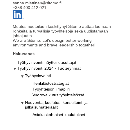
sanna.miettinen@sitomo.fi
+358 400 412 021
Muutosmuotoiluun keskittynyt Sitomo auttaa luomaan
rohkeita ja turvallisia työyhteisöjä sekä uudistamaan
johtajuutta.
We are Sitomo. Let's design better working
environments and brave leadership together!
Hakusanat:
Työhyvinvointi näytteilleasettajat
Työhyvinvointi 2024 - Tuoteryhmät
Työhyvinvointi
Henkilöstöstrategiat
Työyhteisön ilmapiiri
Vuorovaikutus työyhteisössä
Neuvonta, koulutus, konsultointi ja
julkaisumateriaalit
Asiakaskohtaiset koulutukset