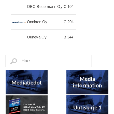
OBO Bettermann Oy
C 104
Onninen Oy
C 204
Ouneva Oy
B 344