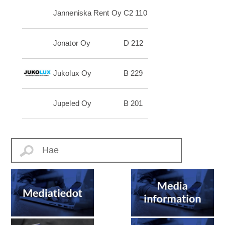
Janneniska Rent Oy
C2 110
Jonator Oy
D 212
Jukolux Oy
B 229
Jupeled Oy
B 201