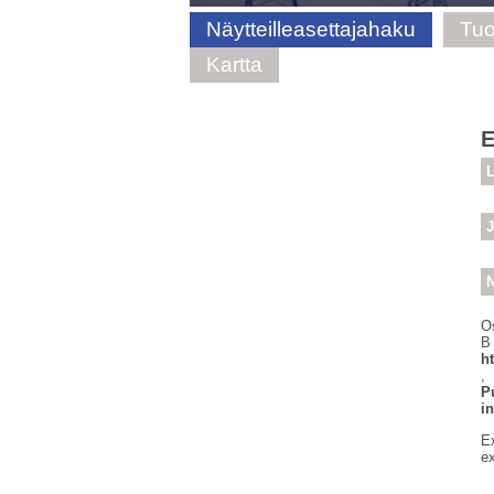
Näytteilleasettajahaku
Tuo
Kartta
E
L
J
N
O
B
h
,
P
i
E
e