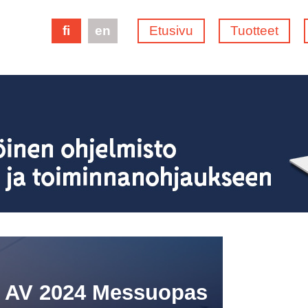
fi
en
Etusivu
Tuotteet
e AV 2024 Messuopas