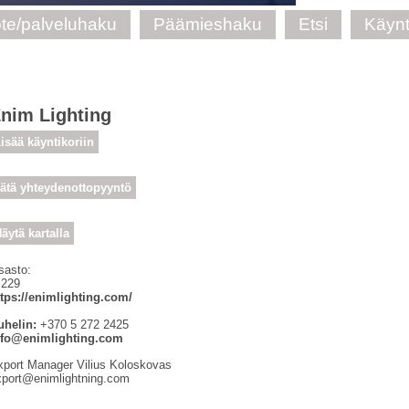
te/palveluhaku
Päämieshaku
Etsi
Käynt
nim Lighting
isää käyntikoriin
ätä yhteydenottopyyntö
äytä kartalla
sasto:
 229
ttps://enimlighting.com/
uhelin:
+370 5 272 2425
nfo@enimlighting.com
xport Manager Vilius Koloskovas
xport@enimlightning.com