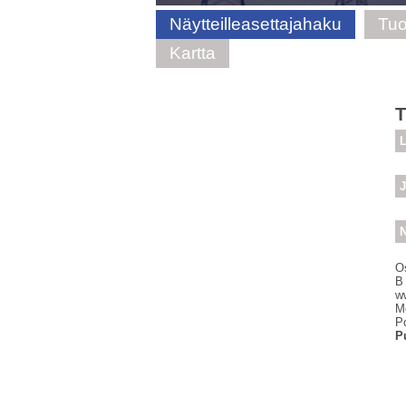
Näytteilleasettajahaku
Tuo
Kartta
L
J
N
O
B
w
M
P
P