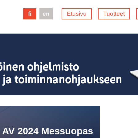
fi
en
Etusivu
Tuotteet
e AV 2024 Messuopas