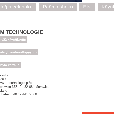
te/palveluhaku
Päämieshaku
Etsi
Käynt
TM TECHNOLOGIE
isää käyntikoriin
ätä yhteydenottopyyntö
äytä kartalla
sasto:
 309
ww.tmtechnologie.pl/en
orawica 355
,
PL-32 084
Morawica,
oland
uhelin:
+48 12 444 60 60