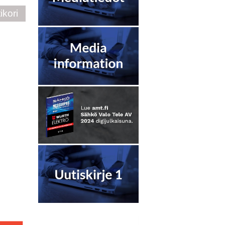
ikori