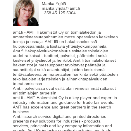
Marika Yrjölä
marika.yrjola@amt.fi
+358 45 125 5004
amt.fi - AMT Hakemistot Oy on toimialatiedon ja
ammattimessutapahtumien messuopastuksen keskeinen
toimija ja osaaja. AMT:llä on hakubisneksessä
huippuosaamista ja loistavia yhteistyökumppaneita.
Amt.fi Hakupalvelukokonaisuus esittelee toimialojen
uudet ratkaisut - tuotteet, palvelut, päämiehet sekä
keskeiset yritystiedot ja henkilöt. Amt.fi toimialakohtaiset
hakemistot ja messuoppaat tavoittavat päättäjät ja
suunnittelijat sekä asiantuntijat, joiden keskeisenä
tehtäväalueena on materiaalien hankinta sekä päätösten
teko laajojen järjestelmien ja alihankintapalveluiden
toteuttamisessa.
Amt.fi palveluissa ovat esillä alan viimeisimmät ratkaisut
eri toimialojen tarpeisiin.
amt.fi - AMT Hakemistot Oy is a key player and expert in
industry information and guidance for trade fair events.
AMT has excellence and great partners in the search
business.
Amt.fi search service digital and printed directories
presents new solutions for industries - products,
services, principals and key company information and
people. Amt.fi's industry-specific directories and trade