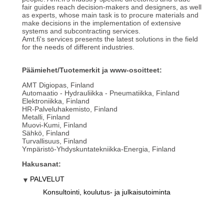
fair guides reach decision-makers and designers, as well
as experts, whose main task is to procure materials and
make decisions in the implementation of extensive
systems and subcontracting services.
Amt.fi's services presents the latest solutions in the field
for the needs of different industries.
Päämiehet/Tuotemerkit ja www-osoitteet:
AMT Digiopas, Finland
Automaatio - Hydrauliikka - Pneumatiikka, Finland
Elektroniikka, Finland
HR-Palveluhakemisto, Finland
Metalli, Finland
Muovi-Kumi, Finland
Sähkö, Finland
Turvallisuus, Finland
Ympäristö-Yhdyskuntatekniikka-Energia, Finland
Hakusanat:
PALVELUT
Konsultointi, koulutus- ja julkaisutoiminta