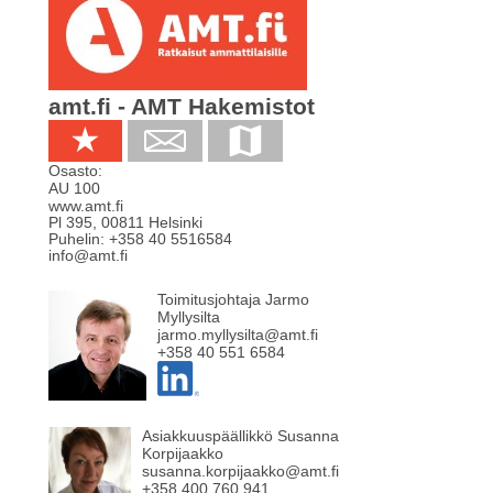
amt.fi - AMT Hakemistot
Osasto:
AU 100
www.amt.fi
Pl 395
,
00811
Helsinki
Puhelin:
+358 40 5516584
info@amt.fi
Toimitusjohtaja Jarmo
Myllysilta
jarmo.myllysilta@amt.fi
+358 40 551 6584
Asiakkuuspäällikkö Susanna
Korpijaakko
susanna.korpijaakko@amt.fi
+358 400 760 941