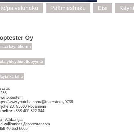
te/palveluhaku
Päämieshaku
Etsi
Käynt
optester Oy
isää käyntikoriin
ätä yhteydenottopyyntö
äytä kartalla
sasto:
 236
w.toptester.fi
ttps://www.youtube.com/@toptesteroy9738
jotie 23
,
93600
Rovaniemi
uhelin:
+358 400 322 344
ari Välikangas
ari.valikangas@toptester.com
358 40 653 8005