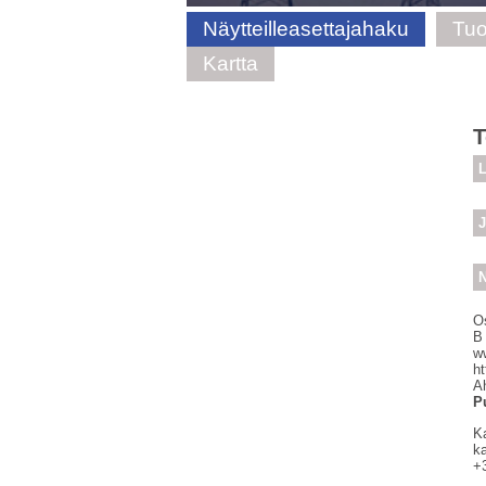
Näytteilleasettajahaku
Tuo
Kartta
T
L
J
N
O
B
ww
h
Ah
P
K
k
+