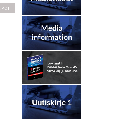
ikori