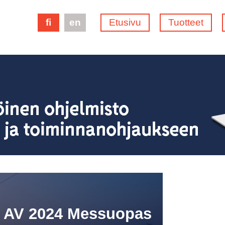
fi
en
Etusivu
Tuotteet
e AV 2024 Messuopas