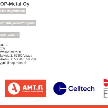
OP-Metal Oy
isää käyntikoriin
ätä yhteydenottopyyntö
äytä kartalla
sasto:
 132
ww.sop-metal.fi
ikekuja 2
,
65380
Vaasa
uhelin:
+358 207 559 250
yynti@sop-metal.fi