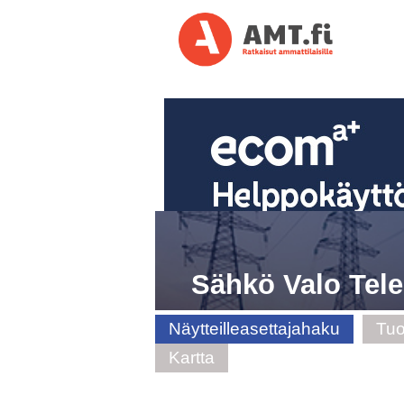
Sähkö Valo Tel
Näytteilleasettajahaku
Tuo
Kartta