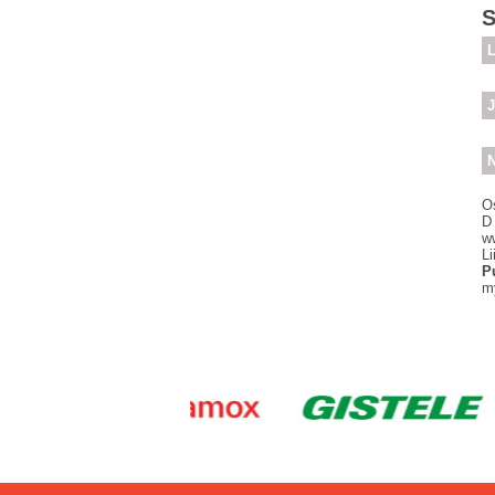
S
L
J
N
O
D
w
Li
P
m