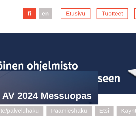
fi
en
Etusivu
Tuotteet
e AV 2024 Messuopas
te/palveluhaku
Päämieshaku
Etsi
Käynt