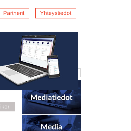
Partnerit
Yhteystiedot
ikori