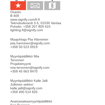
Osasto:
B 409
www.signify.com/fi-fi
Teknobulevardi 3-5
,
01530
Vantaa
Puhelin:
+358 207 809 410
lighting.fi@signify.com
Maajohtaja Piia Hänninen
piia.hanninen@signify.com
+358 50 523 0919
Myyntipäällikkö Mia
Tervonen
Projektimyynti
mia.tervonen@signify.com
+358 45 663 8470
Myyntipäällikkö Kalle Jalli
Julkinen sektori
kalle.jalli@signify.com
+358 400 514 826
Avainasiakasmyyntipäällikkö