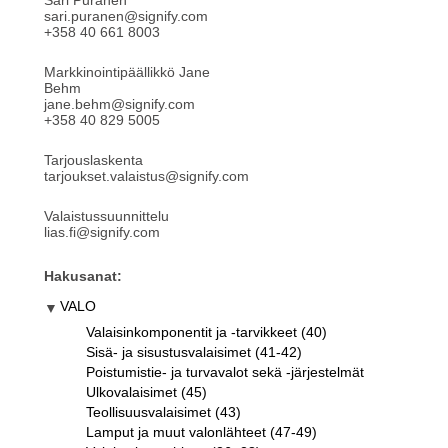
Sari Puranen
sari.puranen@signify.com
+358 40 661 8003
Markkinointipäällikkö Jane
Behm
jane.behm@signify.com
+358 40 829 5005
Tarjouslaskenta
tarjoukset.valaistus@signify.com
Valaistussuunnittelu
lias.fi@signify.com
Hakusanat:
VALO
Valaisinkomponentit ja -tarvikkeet (40)
Sisä- ja sisustusvalaisimet (41-42)
Poistumistie- ja turvavalot sekä -järjestelmät
Ulkovalaisimet (45)
Teollisuusvalaisimet (43)
Lamput ja muut valonlähteet (47-49)