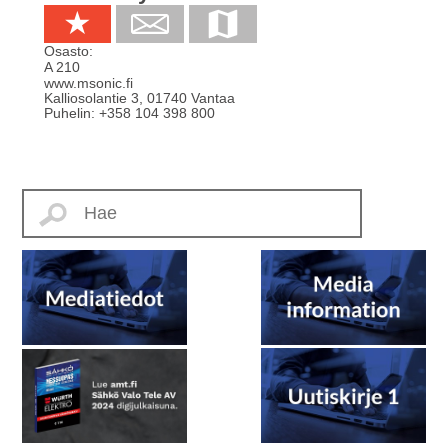
Osasto:
A 210
www.msonic.fi
Kalliosolantie 3
,
01740
Vantaa
Puhelin:
+358 104 398 800