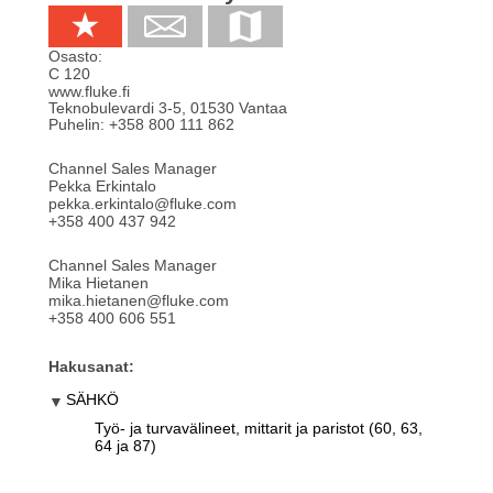
Osasto:
C 120
www.fluke.fi
Teknobulevardi 3-5
,
01530
Vantaa
Puhelin:
+358 800 111 862
Channel Sales Manager
Pekka Erkintalo
pekka.erkintalo@fluke.com
+358 400 437 942
Channel Sales Manager
Mika Hietanen
mika.hietanen@fluke.com
+358 400 606 551
Hakusanat:
SÄHKÖ
Työ- ja turvavälineet, mittarit ja paristot (60, 63,
64 ja 87)