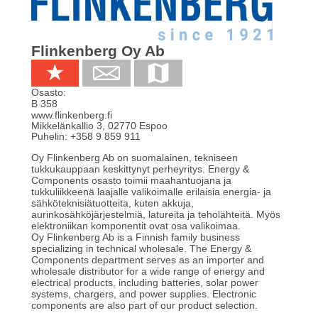
Flinkenberg Oy Ab
Osasto:
B 358
www.flinkenberg.fi
Mikkelänkallio 3
,
02770
Espoo
Puhelin:
+358 9 859 911
Oy Flinkenberg Ab on suomalainen, tekniseen
tukkukauppaan keskittynyt perheyritys. Energy &
Components osasto toimii maahantuojana ja
tukkuliikkeenä laajalle valikoimalle erilaisia energia- ja
sähköteknisiätuotteita, kuten akkuja,
aurinkosähköjärjestelmiä, latureita ja teholähteitä. Myös
elektroniikan komponentit ovat osa valikoimaa.
Oy Flinkenberg Ab is a Finnish family business
specializing in technical wholesale. The Energy &
Components department serves as an importer and
wholesale distributor for a wide range of energy and
electrical products, including batteries, solar power
systems, chargers, and power supplies. Electronic
components are also part of our product selection.