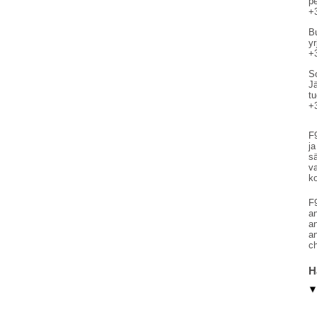
p
+
B
yr
+
S
J
t
+
F9
ja
sä
va
k
F9
an
an
an
ch
H