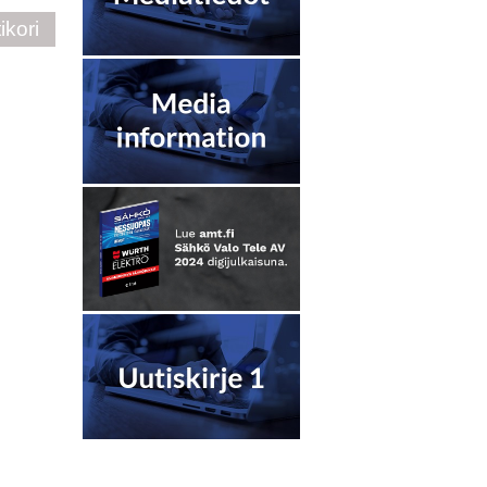
ikori