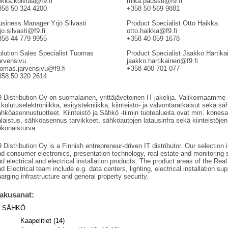
ekka.koivula@f9.fi
mika.paussu@f9.fi
358 50 324 4200
+358 50 569 9881
usiness Manager Yrjö Silvasti
Product Specialist Otto Haikka
jo.silvasti@f9.fi
otto.haikka@f9.fi
358 44 779 9955
+358 40 059 1678
olution Sales Specialist Tuomas
Product Specialist Jaakko Hartika
ärvensivu
jaakko.hartikainen@f9.fi
uomas.jarvensivu@f9.fi
+358 400 701 077
358 50 320 2614
 Distribution Oy on suomalainen, yrittäjävetoinen IT-jakelija. Valikoimaamme 
 kulutuselektroniikka, esitystekniikka, kiinteistö- ja valvontaratkaisut sekä sä
hköasennustuotteet. Kiinteistö ja Sähkö -tiimin tuotealueita ovat mm. konesal
laistus, sähköasennus tarvikkeet, sähköautojen latausinfra sekä kiinteistöjen
okonaisturva.
 Distribution Oy is a Finnish entrepreneur-driven IT distributor. Our selection 
d consumer electronics, presentation technology, real estate and monitoring s
d electrical and electrical installation products. The product areas of the Rea
d Electrical team include e.g. data centers, lighting, electrical installation su
arging infrastructure and general property security.
akusanat:
SÄHKÖ
Kaapelitiet (14)