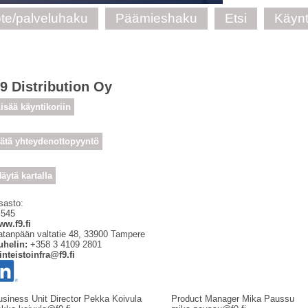
te/palveluhaku
Päämieshaku
Etsi
Käynt
9 Distribution Oy
isää käyntikoriin
ätä yhteydenottopyyntö
äytä kartalla
sasto:
 545
ww.f9.fi
tanpään valtatie 48
,
33900
Tampere
uhelin:
+358 3 4109 2801
inteistoinfra@f9.fi
usiness Unit Director Pekka Koivula
Product Manager Mika Paussu