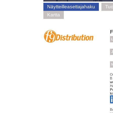
Näytteilleasettajahaku
Tuo
Kartta
F
L
J
N
O
B
w
Ha
P
ki
B