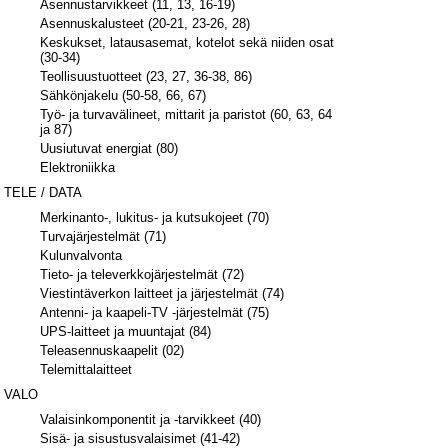
Asennustarvikkeet (11, 13, 16-19)
Asennuskalusteet (20-21, 23-26, 28)
Keskukset, latausasemat, kotelot sekä niiden osat
(30-34)
Teollisuustuotteet (23, 27, 36-38, 86)
Sähkönjakelu (50-58, 66, 67)
Työ- ja turvavälineet, mittarit ja paristot (60, 63, 64
ja 87)
Uusiutuvat energiat (80)
Elektroniikka
TELE / DATA
Merkinanto-, lukitus- ja kutsukojeet (70)
Turvajärjestelmät (71)
Kulunvalvonta
Tieto- ja televerkkojärjestelmät (72)
Viestintäverkon laitteet ja järjestelmät (74)
Antenni- ja kaapeli-TV -järjestelmät (75)
UPS-laitteet ja muuntajat (84)
Teleasennuskaapelit (02)
Telemittalaitteet
VALO
Valaisinkomponentit ja -tarvikkeet (40)
Sisä- ja sisustusvalaisimet (41-42)