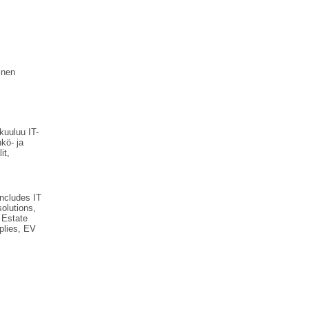
inen
kuuluu IT-
hkö- ja
it,
includes IT
olutions,
l Estate
pplies, EV