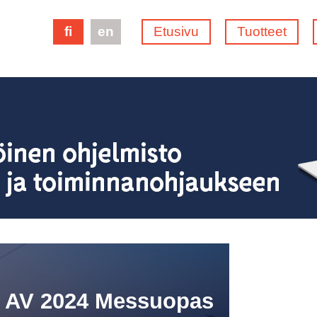
fi
en
Etusivu
Tuotteet
e AV 2024 Messuopas