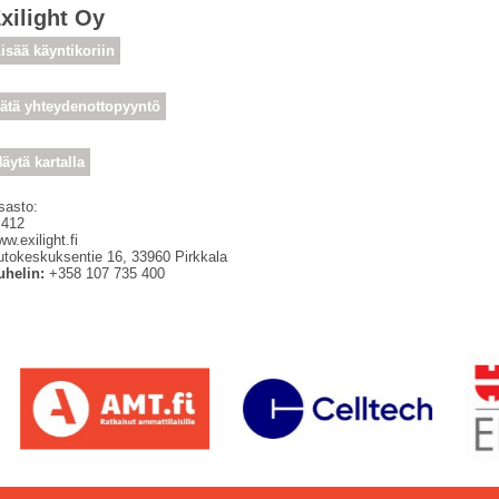
xilight Oy
isää käyntikoriin
ätä yhteydenottopyyntö
äytä kartalla
sasto:
 412
w.exilight.fi
utokeskuksentie 16
,
33960
Pirkkala
uhelin:
+358 107 735 400