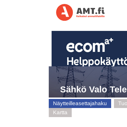
Sähkö Valo Tel
Näytteilleasettajahaku
Tuo
Kartta