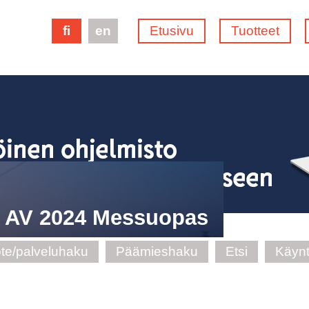
fi
en
Etusivu
Tuotteet
e AV 2024 Messuopas
te/palveluhaku
Päämieshaku
Etsi
Käynt