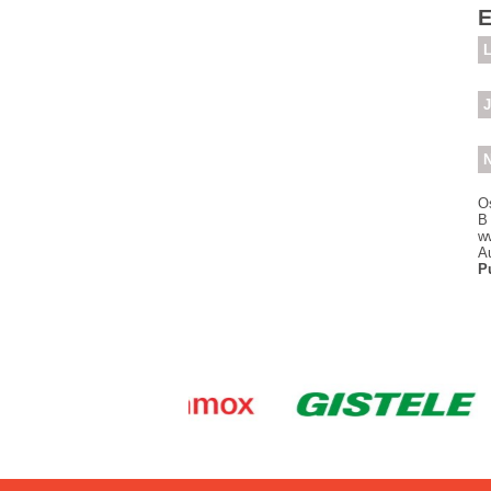
E
L
J
N
O
B
ww
A
P