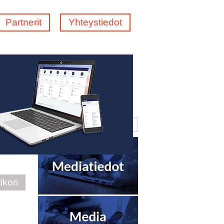
Partnerit
Yhteystiedot
ikori