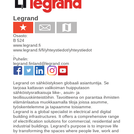
Legrand
Osasto:
B 524
www.legrand.fi
www.legrand.fi/fi/yhteystiedot/yhteystiedot
,
Puhelin:
legrand.finland@legrand.com
Legrand on sähköistyksen globaali asiantuntija. Se
tarjoaa kattavan valikoiman huipputason
sähköistysratkaisuja liike-, asuin- ja
teollisuuskiinteistöihin. Tavoitteena on parantaa ihmisten
elämänlaatua muokkaamalla tiloja joissa asumme,
työskentelemme ja tapaamme toisiamme.
Legrand is a global specialist in electrical and digital
building infrastructures. It offers a comprehensive range
of electrification solutions for commercial, residential and
industrial buildings. Legrand's purpose is to improve life
by transforming the spaces where people live, work and