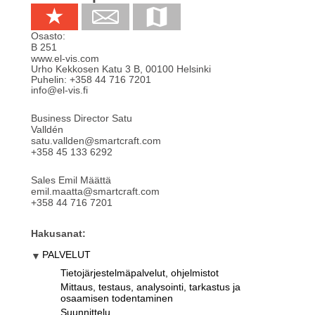
Osasto:
B 251
www.el-vis.com
Urho Kekkosen Katu 3 B
,
00100
Helsinki
Puhelin:
+358 44 716 7201
info@el-vis.fi
Business Director Satu
Valldén
satu.vallden@smartcraft.com
+358 45 133 6292
Sales Emil Määttä
emil.maatta@smartcraft.com
+358 44 716 7201
Hakusanat:
PALVELUT
Tietojärjestelmäpalvelut, ohjelmistot
Mittaus, testaus, analysointi, tarkastus ja
osaamisen todentaminen
Suunnittelu