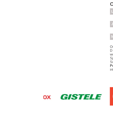
C
L
J
N
O
D
w
S
S
P
i