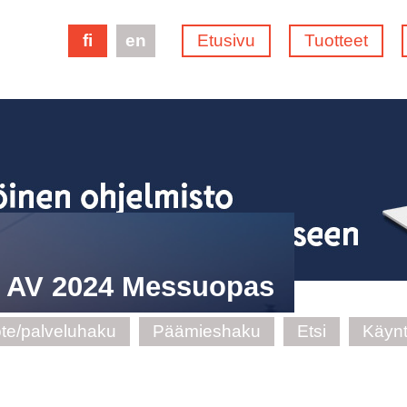
fi
en
Etusivu
Tuotteet
e AV 2024 Messuopas
te/palveluhaku
Päämieshaku
Etsi
Käynt