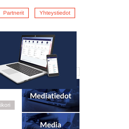
Partnerit
Yhteystiedot
ikori