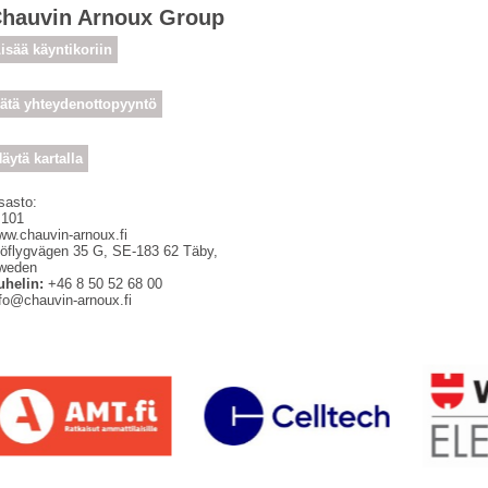
hauvin Arnoux Group
isää käyntikoriin
ätä yhteydenottopyyntö
äytä kartalla
sasto:
 101
ww.chauvin-arnoux.fi
jöflygvägen 35 G
,
SE-183 62
Täby,
weden
uhelin:
+46 8 50 52 68 00
nfo@chauvin-arnoux.fi