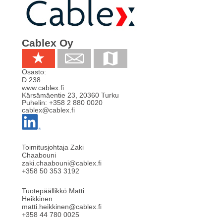
Cablex Oy
Osasto:
D 238
www.cablex.fi
Kärsämäentie 23
,
20360
Turku
Puhelin:
+358 2 880 0020
cablex@cablex.fi
Toimitusjohtaja Zaki
Chaabouni
zaki.chaabouni@cablex.fi
+358 50 353 3192
Tuotepäällikkö Matti
Heikkinen
matti.heikkinen@cablex.fi
+358 44 780 0025