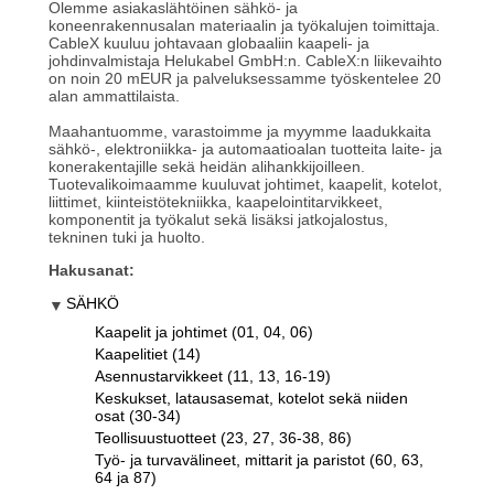
Olemme asiakaslähtöinen sähkö- ja
koneenrakennusalan materiaalin ja työkalujen toimittaja.
CableX kuuluu johtavaan globaaliin kaapeli- ja
johdinvalmistaja Helukabel GmbH:n. CableX:n liikevaihto
on noin 20 mEUR ja palveluksessamme työskentelee 20
alan ammattilaista.
Maahantuomme, varastoimme ja myymme laadukkaita
sähkö-, elektroniikka- ja automaatioalan tuotteita laite- ja
konerakentajille sekä heidän alihankkijoilleen.
Tuotevalikoimaamme kuuluvat johtimet, kaapelit, kotelot,
liittimet, kiinteistötekniikka, kaapelointitarvikkeet,
komponentit ja työkalut sekä lisäksi jatkojalostus,
tekninen tuki ja huolto.
Hakusanat:
SÄHKÖ
Kaapelit ja johtimet (01, 04, 06)
Kaapelitiet (14)
Asennustarvikkeet (11, 13, 16-19)
Keskukset, latausasemat, kotelot sekä niiden
osat (30-34)
Teollisuustuotteet (23, 27, 36-38, 86)
Työ- ja turvavälineet, mittarit ja paristot (60, 63,
64 ja 87)