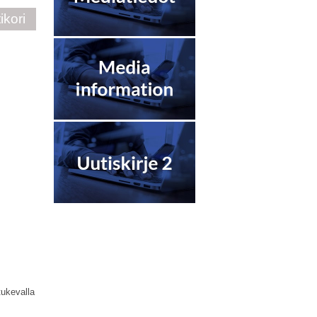
ikori
tukevalla