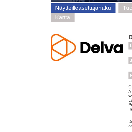
Näytteilleasettajahaku
Tuo
Kartta
D
L
J
N
O
A
w
L
P
i
De
os