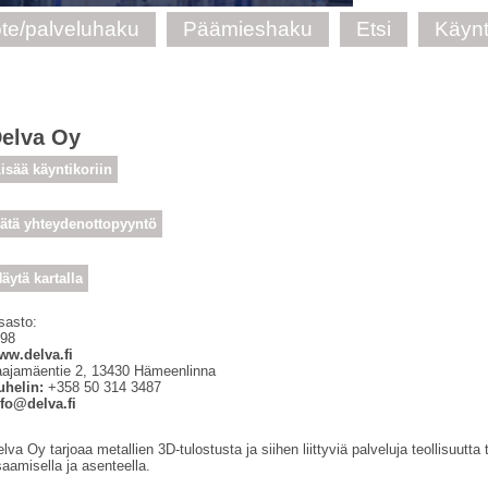
te/palveluhaku
Päämieshaku
Etsi
Käynt
elva Oy
isää käyntikoriin
ätä yhteydenottopyyntö
äytä kartalla
sasto:
 98
ww.delva.fi
aajamäentie 2
,
13430
Hämeenlinna
uhelin:
+358 50 314 3487
nfo@delva.fi
lva Oy tarjoaa metallien 3D-tulostusta ja siihen liittyviä palveluja teollisuutta 
aamisella ja asenteella.