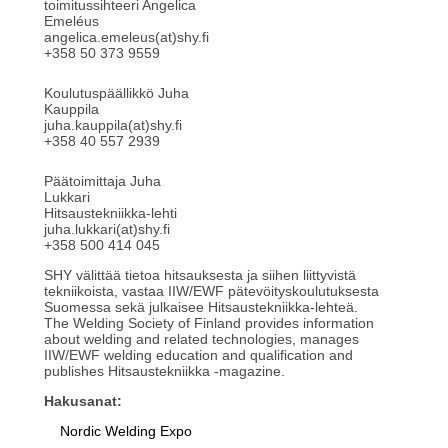
toimitussihteeri Angelica
Emeléus
angelica.emeleus(at)shy.fi
+358 50 373 9559
Koulutuspäällikkö Juha
Kauppila
juha.kauppila(at)shy.fi
+358 40 557 2939
Päätoimittaja Juha
Lukkari
Hitsaustekniikka-lehti
juha.lukkari(at)shy.fi
+358 500 414 045
SHY välittää tietoa hitsauksesta ja siihen liittyvistä
tekniikoista, vastaa IIW/EWF pätevöityskoulutuksesta
Suomessa sekä julkaisee Hitsaustekniikka-lehteä.
The Welding Society of Finland provides information
about welding and related technologies, manages
IIW/EWF welding education and qualification and
publishes Hitsaustekniikka -magazine.
Hakusanat:
Nordic Welding Expo