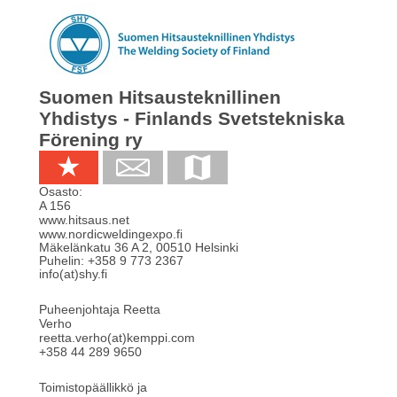
Suomen Hitsausteknillinen
Yhdistys - Finlands Svetstekniska
Förening ry
Osasto:
A 156
www.hitsaus.net
www.nordicweldingexpo.fi
Mäkelänkatu 36 A 2
,
00510
Helsinki
Puhelin:
+358 9 773 2367
info(at)shy.fi
Puheenjohtaja Reetta
Verho
reetta.verho(at)kemppi.com
+358 44 289 9650
Toimistopäällikkö ja